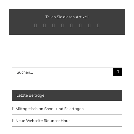
Teilen Sie diesen Artikel!
Facebook
X
Reddit
LinkedIn
Tumblr
Pinterest
Vk
E-
Mail
Suche
nach:
Letzte Beiträge
Mittagstisch an Sonn- und Feiertagen
Neue Webseite für unser Haus